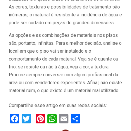
As cores, texturas e possibilidades de tratamento são
inúmeras, o material é resistente à incidência de água e
pode ser cortado em peças de grandes dimensões.
As opções e as combinações de materiais nos pisos
são, portanto, infinitas. Para a melhor decisão, analise o
local em que o piso vai ser instalado e o
comportamento de cada material. Veja se é quente ou
frio, se resiste ou não à água, veja a cor, a textura.
Procure sempre conversar com algum profissional da
área ou com vendedores experientes. Afinal, não existe
material ruim, o que existe é um material mal utilizado.
Compartilhe esse artigo em suas redes sociais:
F
T
Pi
W
E
C
a
wi
nt
h
m
o