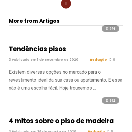
ce
tt
er
at
ail
m
b
er
es
s
p
More from Artigos
o
t
A
ar
974
o
p
til
k
p
h
Tendências pisos
ar
Publicado em 1 de setembro de 2020
Redação
0
Existem diversas opções no mercado para o
revestimento ideal da sua casa ou apartamento. E essa
não é uma escolha fácil. Hoje trouxemos …
992
4 mitos sobre o piso de madeira
Publicado em 26 de agosto de 2020
Redação
0