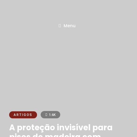
Menu
ARTIGOS
1.6K
A proteção invisível para