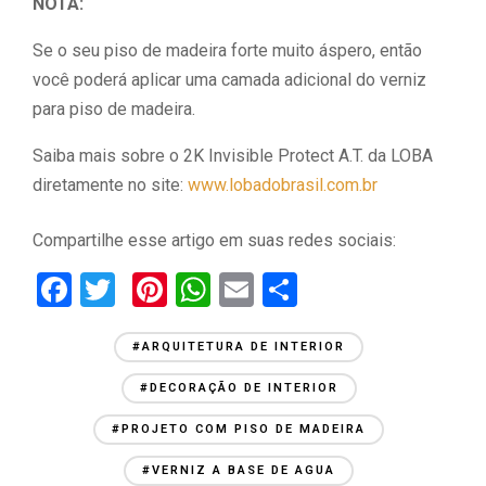
NOTA:
Se o seu piso de madeira forte muito áspero, então
você poderá aplicar uma camada adicional do verniz
para piso de madeira.
Saiba mais sobre o 2K Invisible Protect A.T. da LOBA
diretamente no site:
www.lobadobrasil.com.br
Compartilhe esse artigo em suas redes sociais:
F
T
Pi
W
E
C
a
wi
nt
h
m
o
ce
tt
er
at
ail
m
#ARQUITETURA DE INTERIOR
b
er
es
s
p
#DECORAÇÃO DE INTERIOR
o
t
A
ar
#PROJETO COM PISO DE MADEIRA
o
p
til
#VERNIZ A BASE DE AGUA