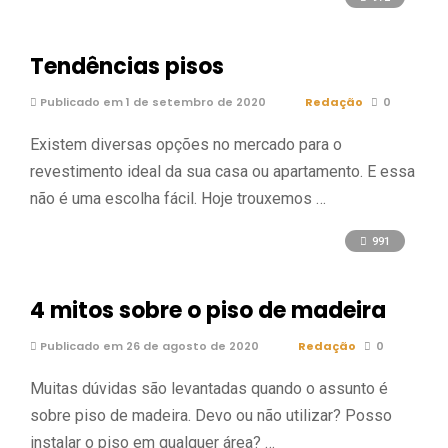
o
p
til
k
p
h
Tendências pisos
ar
Publicado em 1 de setembro de 2020
Redação
0
Existem diversas opções no mercado para o
revestimento ideal da sua casa ou apartamento. E essa
não é uma escolha fácil. Hoje trouxemos …
991
4 mitos sobre o piso de madeira
Publicado em 26 de agosto de 2020
Redação
0
Muitas dúvidas são levantadas quando o assunto é
sobre piso de madeira. Devo ou não utilizar? Posso
instalar o piso em qualquer área? …